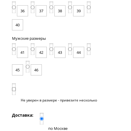
36
37
38
39
40
Мужские размеры
41
42
43
44
45
46
Не уверен в размере - привезите несколько
Доставка:
по Москве