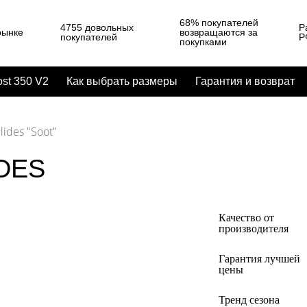
68% покупателей
4755 довольных
Р
рынке
возвращаются за
покупателей
Р
покупками
st 350 V2
Как выбрать размеры
Гарантия и возврат
lides "Soot"
IDES
Качество от
производителя
Гарантия лучшей
цены
Тренд сезона