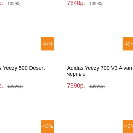
р.
7840р.
10990р.
13990р.
-47%
-42
s Yeezy 500 Desert
Adidas Yeezy 700 V3 Alvan
черные
р.
7590р.
13990р.
12990р.
-43%
-43