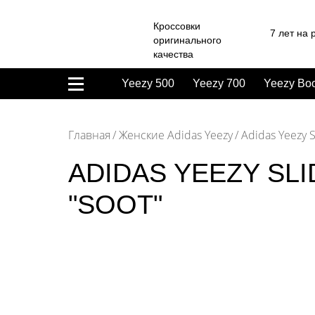
Кроссовки
7 лет на 
оригинального
качества
Yeezy 500
Yeezy 700
Yeezy Boo
Главная
Женские Adidas Yeezy
Adidas Yeezy S
ADIDAS YEEZY SL
"SOOT"