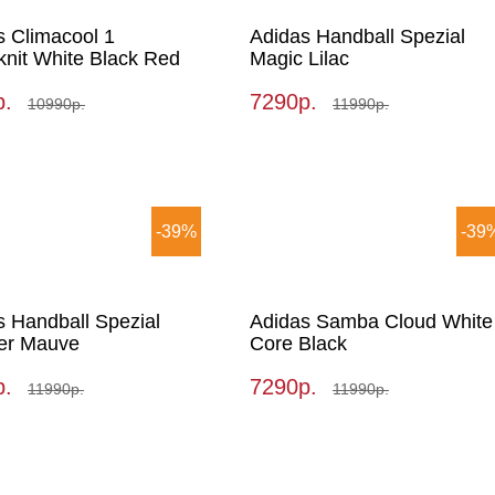
s Climacool 1
Adidas Handball Spezial
knit White Black Red
Magic Lilac
р.
7290р.
10990р.
11990р.
-39%
-39
s Handball Spezial
Adidas Samba Cloud White
er Mauve
Core Black
р.
7290р.
11990р.
11990р.