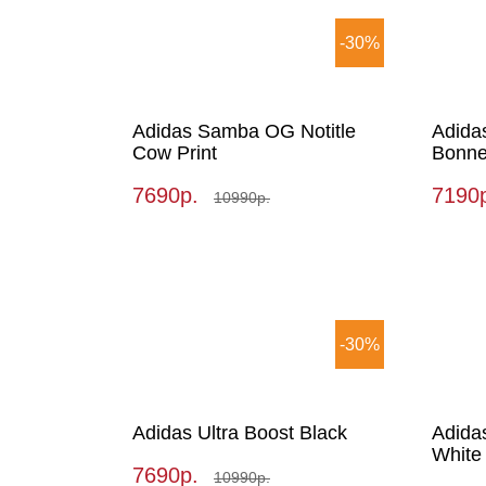
-30%
Adidas Samba OG Notitle
Adida
Cow Print
Bonne
7690р.
7190
10990р.
-30%
Adidas Ultra Boost Black
Adidas
White
7690р.
10990р.