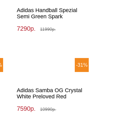
Adidas Handball Spezial
Semi Green Spark
7290р.
11990р.
%
-31%
Adidas Samba OG Crystal
White Preloved Red
7590р.
10990р.