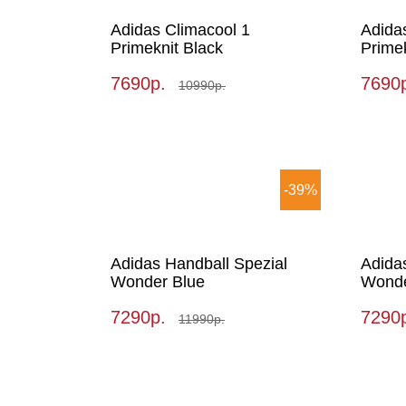
Adidas Climacool 1
Adida
Primeknit Black
Prime
7690р.
7690
10990р.
-39%
Adidas Handball Spezial
Adida
Wonder Blue
Wond
7290р.
7290
11990р.