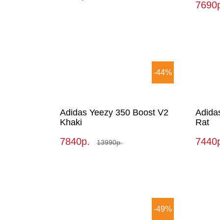
7690
-44%
Adidas Yeezy 350 Boost V2
Adida
Khaki
Rat
7840р.
7440
13990р.
-49%