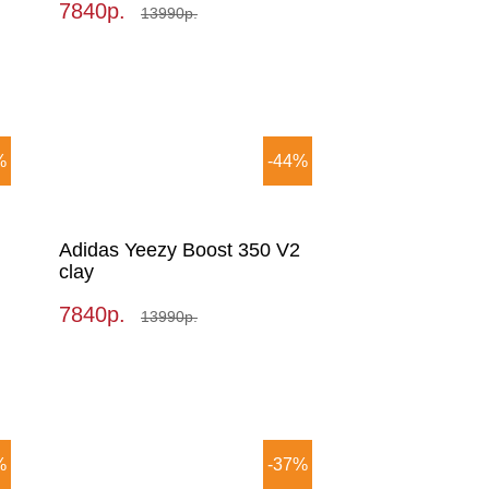
7840р.
13990р.
%
-44%
Adidas Yeezy Boost 350 V2
clay
7840р.
13990р.
%
-37%