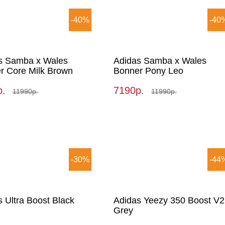
-40%
-40
s Samba x Wales
Adidas Samba x Wales
r Core Milk Brown
Bonner Pony Leo
р.
7190р.
11990р.
11990р.
-30%
-44
 Ultra Boost Black
Adidas Yeezy 350 Boost V2
Grey