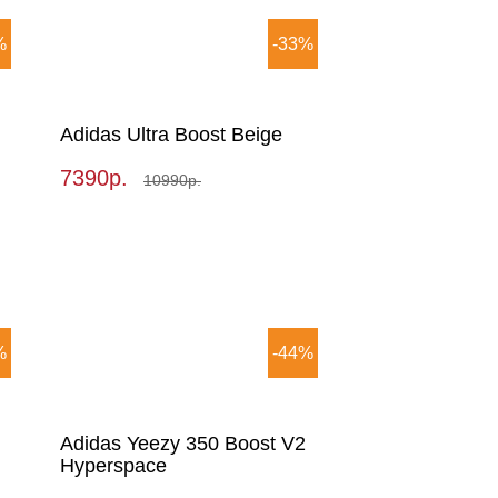
%
-33%
Adidas Ultra Boost Beige
7390р.
10990р.
%
-44%
Adidas Yeezy 350 Boost V2
Hyperspace