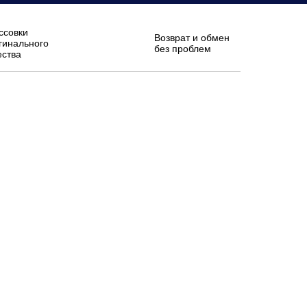
ссовки
Возврат и обмен
гинального
без проблем
ества